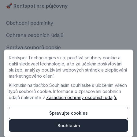
🚀 Rentspot pro půjčovny
Obchodní podmínky
Ochrana osobních údajů
Správa souborů cookie
Rentspot Technologies s.r.o. používá soubory cookie a
Kontakt
další sledovací technologie, a to za účelem poskytování
Máte nápad na zlepšení?
služeb, analýzy používání webových stránek a zlepšování
marketingového cílení.
Kliknutím na tlačítko Souhlasím souhlasíte s uložením všech
typů souborů cookie. Informace o zpracování osobních
údajů naleznete v
Zásadách ochrany osobních údajů.
Spravujte cookies
© 2024 Rentspot
Souhlasím